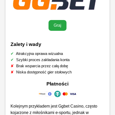
Graj
Zalety i wady
✔
Atrakcyjna oprawa wizualna
✔
Szybki proces zakładania konta
✘
Brak wsparcia przez całą dobę
✘
Niska dostępność gier stołowych
Płatności
Kolejnym przykładem jest Ggbet Casino, często
kojarzone z miłośnikami e-sportu, jednak w