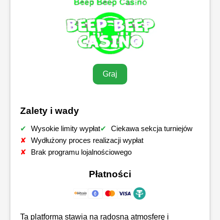
Graj
Zalety i wady
✔
Wysokie limity wypłat
✔
Ciekawa sekcja turniejów
✘
Wydłużony proces realizacji wypłat
✘
Brak programu lojalnościowego
Płatności
Ta platforma stawia na radosną atmosferę i