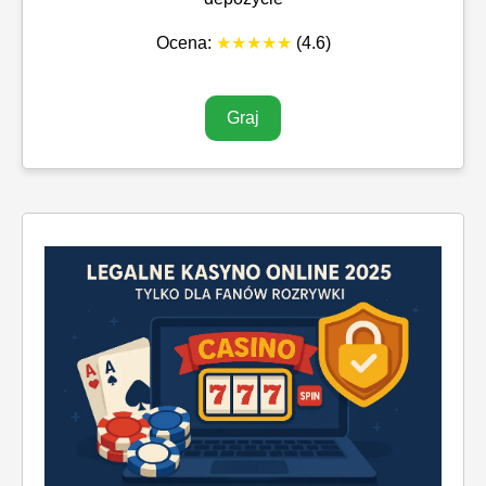
Ocena:
★★★★★
(4.6)
Graj