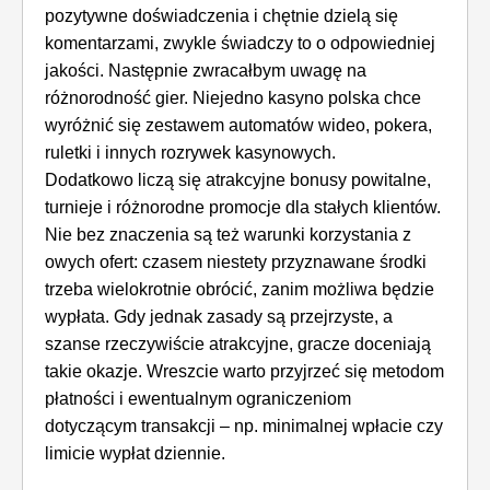
pozytywne doświadczenia i chętnie dzielą się
komentarzami, zwykle świadczy to o odpowiedniej
jakości. Następnie zwracałbym uwagę na
różnorodność gier. Niejedno kasyno polska chce
wyróżnić się zestawem automatów wideo, pokera,
ruletki i innych rozrywek kasynowych.
Dodatkowo liczą się atrakcyjne bonusy powitalne,
turnieje i różnorodne promocje dla stałych klientów.
Nie bez znaczenia są też warunki korzystania z
owych ofert: czasem niestety przyznawane środki
trzeba wielokrotnie obrócić, zanim możliwa będzie
wypłata. Gdy jednak zasady są przejrzyste, a
szanse rzeczywiście atrakcyjne, gracze doceniają
takie okazje. Wreszcie warto przyjrzeć się metodom
płatności i ewentualnym ograniczeniom
dotyczącym transakcji – np. minimalnej wpłacie czy
limicie wypłat dziennie.