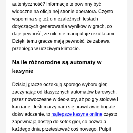
autentyczność? Informacje te powinny być
widoczne na oficjalnej stronie operatora. Często
wspomina się też o niezależnych testach
dotyczących generowania wyników w grach, co
daje pewność, że nikt nie manipuluje rezultatami.
Dzięki temu gracze mają pewność, że zabawa
przebiega w uczciwym klimacie.
Na ile różnorodne są automaty w
kasynie
Dzisiaj gracze oczekują sporego wyboru gier,
zaczynając od klasycznych automatów barowych,
przez nowoczesne wideo-sloty, aż po gry stołowe i
karciane. Jeśli marzy nam się prawdziwie bogate
doświadczenie, to
najlepsze kasyna online
często
zapewniają dostęp do setek gier, co pozwala
każdego dnia przetestować coś nowego. Pulpit