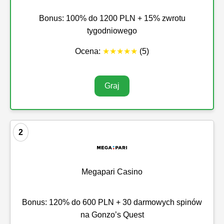
Bonus: 100% do 1200 PLN + 15% zwrotu
tygodniowego
Ocena:
★★★★★
(5)
Graj
2
Megapari Casino
Bonus: 120% do 600 PLN + 30 darmowych spinów
na Gonzo’s Quest