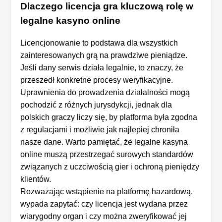
Dlaczego licencja gra kluczową rolę w
legalne kasyno online
Licencjonowanie to podstawa dla wszystkich
zainteresowanych grą na prawdziwe pieniądze.
Jeśli dany serwis działa legalnie, to znaczy, że
przeszedł konkretne procesy weryfikacyjne.
Uprawnienia do prowadzenia działalności mogą
pochodzić z różnych jurysdykcji, jednak dla
polskich graczy liczy się, by platforma była zgodna
z regulacjami i możliwie jak najlepiej chroniła
nasze dane. Warto pamiętać, że legalne kasyna
online muszą przestrzegać surowych standardów
związanych z uczciwością gier i ochroną pieniędzy
klientów.
Rozważając wstąpienie na platformę hazardową,
wypada zapytać: czy licencja jest wydana przez
wiarygodny organ i czy można zweryfikować jej