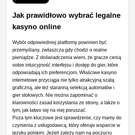
Jak prawidłowo wybrać legalne
kasyno online
Wybór odpowiedniej platformy powinien być
przemyślany, zwłaszcza gdy chodzi o realne
pieniądze. Z doświadczenia wiem, że gracze cenią
sobie intuicyjność interfejsu i dostęp do gier, które
odpowiadają ich preferencjom. Właściwe kasyno
internetowe przyciąga nie tylko atrakcyjną szatą
graficzną, ale też staranną selekcją automatów i
gier stołowych. Nie można zapominać o
klarowności zasad korzystania ze strony, a także o
tym, jak łatwo się na niej poruszać.
Poza tym kluczowe jest sprawdzenie, czy mamy do
czynienia z usługodawcą, który oferuje wsparcie w
języku polskim. Jeżeli zależy nam na poczuciu