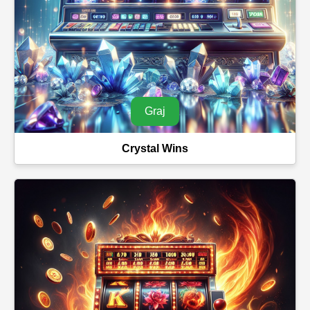
Graj
Crystal Wins