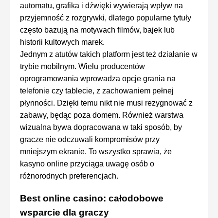
automatu, grafika i dźwięki wywierają wpływ na
przyjemność z rozgrywki, dlatego popularne tytuły
często bazują na motywach filmów, bajek lub
historii kultowych marek.
Jednym z atutów takich platform jest też działanie w
trybie mobilnym. Wielu producentów
oprogramowania wprowadza opcje grania na
telefonie czy tablecie, z zachowaniem pełnej
płynności. Dzięki temu nikt nie musi rezygnować z
zabawy, będąc poza domem. Również warstwa
wizualna bywa dopracowana w taki sposób, by
gracze nie odczuwali kompromisów przy
mniejszym ekranie. To wszystko sprawia, że
kasyno online przyciąga uwagę osób o
różnorodnych preferencjach.
Best online casino: całodobowe
wsparcie dla graczy