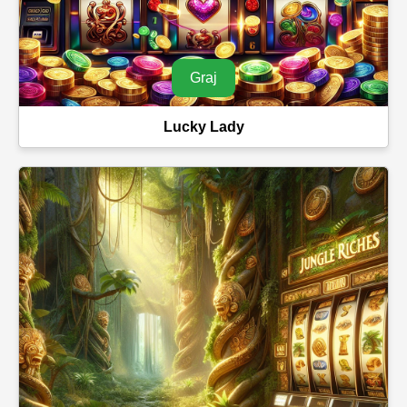
Graj
Lucky Lady