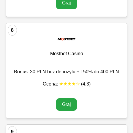
Graj
8
Mostbet Casino
Bonus: 30 PLN bez depozytu + 150% do 400 PLN
Ocena:
★★★★☆
(4.3)
Graj
9