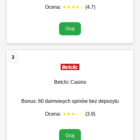
Ocena:
★★★★☆
(4.7)
Graj
3
Betclic Casino
Bonus: 60 darmowych spinów bez depozytu
Ocena:
★★★☆☆
(3.9)
Graj