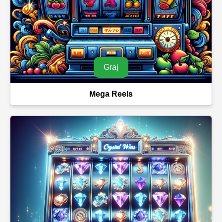
Graj
Mega Reels