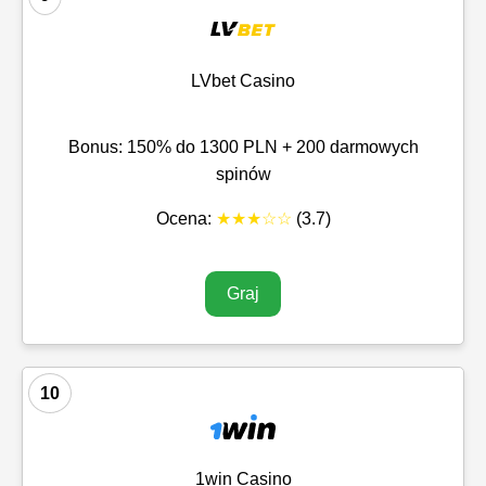
LVbet Casino
Bonus: 150% do 1300 PLN + 200 darmowych
spinów
Ocena:
★★★☆☆
(3.7)
Graj
10
1win Casino