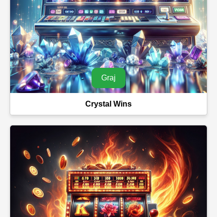
Graj
Crystal Wins