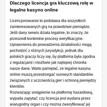
Dlaczego licencja gra kluczową rolę w
legalne kasyno online
Licencjonowanie to podstawa dla wszystkich
zainteresowanych grą na prawdziwe pieniądze.
Jeśli dany serwis działa legalnie, to znaczy, że
przeszedł konkretne procesy weryfikacyjne.
Uprawnienia do prowadzenia działalności mogą
pochodzić z różnych jurysdykcji, jednak dla
polskich graczy liczy się, by platforma była zgodna
z regulacjami i możliwie jak najlepiej chroniła
nasze dane. Warto pamiętać, że legalne kasyna
online muszą przestrzegać surowych standardów
związanych z uczciwością gier i ochroną pieniędzy
klientów.
Rozważając wstąpienie na platformę hazardową,
wypada zapytać: czy licencja jest wydana przez
wiarygodny organ i czy można zweryfikować jej