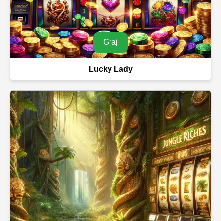
Graj
Lucky Lady