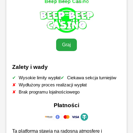
Graj
Zalety i wady
✔
Wysokie limity wypłat
✔
Ciekawa sekcja turniejów
✘
Wydłużony proces realizacji wypłat
✘
Brak programu lojalnościowego
Płatności
Ta platforma stawia na radosną atmosferę i