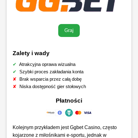
Graj
Zalety i wady
✔
Atrakcyjna oprawa wizualna
✔
Szybki proces zakładania konta
✘
Brak wsparcia przez całą dobę
✘
Niska dostępność gier stołowych
Płatności
Kolejnym przykładem jest Ggbet Casino, często
kojarzone z miłośnikami e-sportu, jednak w