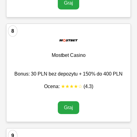
Graj
8
Mostbet Casino
Bonus: 30 PLN bez depozytu + 150% do 400 PLN
Ocena:
★★★★☆
(4.3)
Graj
9