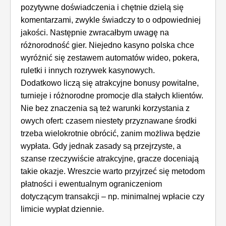
pozytywne doświadczenia i chętnie dzielą się
komentarzami, zwykle świadczy to o odpowiedniej
jakości. Następnie zwracałbym uwagę na
różnorodność gier. Niejedno kasyno polska chce
wyróżnić się zestawem automatów wideo, pokera,
ruletki i innych rozrywek kasynowych.
Dodatkowo liczą się atrakcyjne bonusy powitalne,
turnieje i różnorodne promocje dla stałych klientów.
Nie bez znaczenia są też warunki korzystania z
owych ofert: czasem niestety przyznawane środki
trzeba wielokrotnie obrócić, zanim możliwa będzie
wypłata. Gdy jednak zasady są przejrzyste, a
szanse rzeczywiście atrakcyjne, gracze doceniają
takie okazje. Wreszcie warto przyjrzeć się metodom
płatności i ewentualnym ograniczeniom
dotyczącym transakcji – np. minimalnej wpłacie czy
limicie wypłat dziennie.