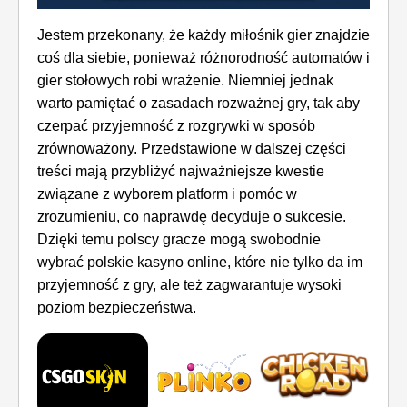
Jestem przekonany, że każdy miłośnik gier znajdzie
coś dla siebie, ponieważ różnorodność automatów i
gier stołowych robi wrażenie. Niemniej jednak
warto pamiętać o zasadach rozważnej gry, tak aby
czerpać przyjemność z rozgrywki w sposób
zrównoważony. Przedstawione w dalszej części
treści mają przybliżyć najważniejsze kwestie
związane z wyborem platform i pomóc w
zrozumieniu, co naprawdę decyduje o sukcesie.
Dzięki temu polscy gracze mogą swobodnie
wybrać polskie kasyno online, które nie tylko da im
przyjemność z gry, ale też zagwarantuje wysoki
poziom bezpieczeństwa.