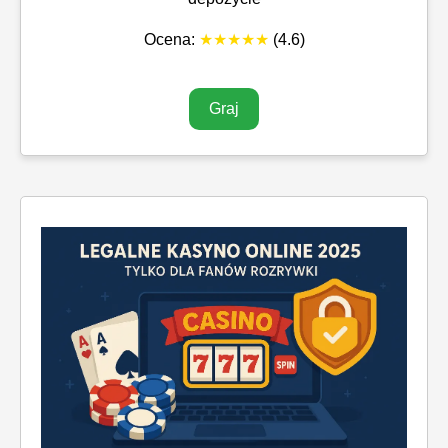
Ocena:
★★★★★
(4.6)
Graj