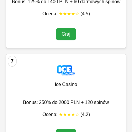
Bonus: 125% do 1400 PLN + 60 darmowych spinów
Ocena:
★★★★☆
(4.5)
Graj
7
Ice Casino
Bonus: 250% do 2000 PLN + 120 spinów
Ocena:
★★★★☆
(4.2)