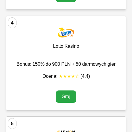
4
Lotto Kasino
Bonus: 150% do 900 PLN + 50 darmowych gier
Ocena:
★★★★☆
(4.4)
Graj
5