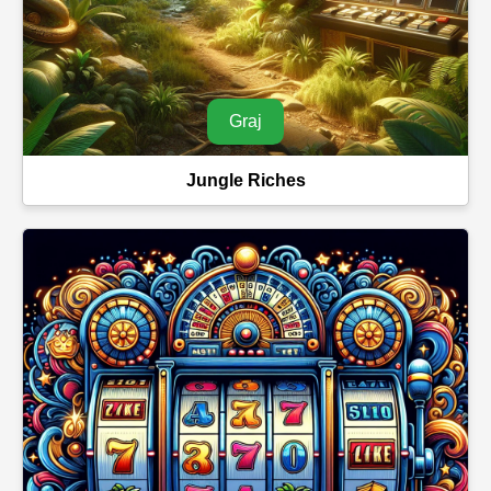
Graj
Jungle Riches